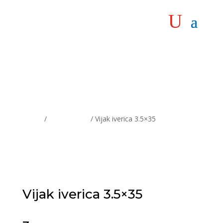
Home
/
Vijčana roba
/ Vijak iverica 3.5×35
Vijak iverica 3.5×35