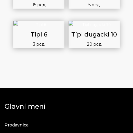
15
рсд
5
рсд
Tipl 6
Tipl dugacki 10
3
рсд
20
рсд
Glavni meni
Prodavnica