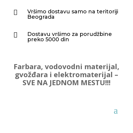
Vršimo dostavu samo na teritoriji

Beograda
Dostavu vršimo za porudžbine

preko 5000 din
Farbara, vodovodni materijal,
gvožđara i elektromaterijal –
SVE NA JEDNOM MESTU!!!