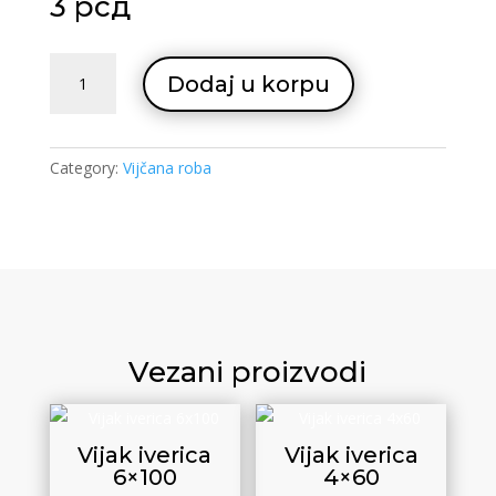
3
рсд
Vijak
Dodaj u korpu
iverica
3.5x35
quantity
Category:
Vijčana roba
Vezani proizvodi
Vijak iverica
Vijak iverica
6×100
4×60