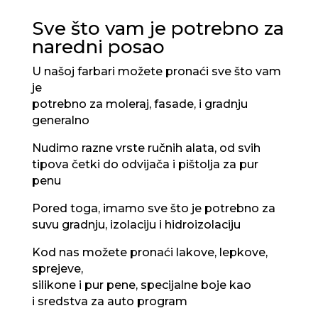
Sve što vam je potrebno za
naredni posao
U našoj farbari možete pronaći sve što vam
je
potrebno za moleraj, fasade, i gradnju
generalno
Nudimo razne vrste ručnih alata, od svih
tipova četki do odvijača i pištolja za pur
penu
Pored toga, imamo sve što je potrebno za
suvu gradnju, izolaciju i hidroizolaciju
Kod nas možete pronaći lakove, lepkove,
sprejeve,
silikone i pur pene, specijalne boje kao
i sredstva za auto program