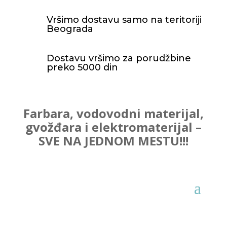
Vršimo dostavu samo na teritoriji
Beograda
Dostavu vršimo za porudžbine
preko 5000 din
Farbara, vodovodni materijal,
gvožđara i elektromaterijal –
SVE NA JEDNOM MESTU!!!