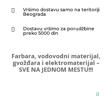
Vršimo dostavu samo na teritoriji

Beograda
Dostavu vršimo za porudžbine

preko 5000 din
Farbara, vodovodni materijal,
gvožđara i elektromaterijal –
SVE NA JEDNOM MESTU!!!