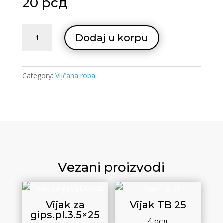
20
рсд
Tipl
Dodaj u korpu
dugacki
10
quantity
Category:
Vijčana roba
Vezani proizvodi
Vijak za
Vijak TB 25
gips.pl.3.5×25
4
рсд