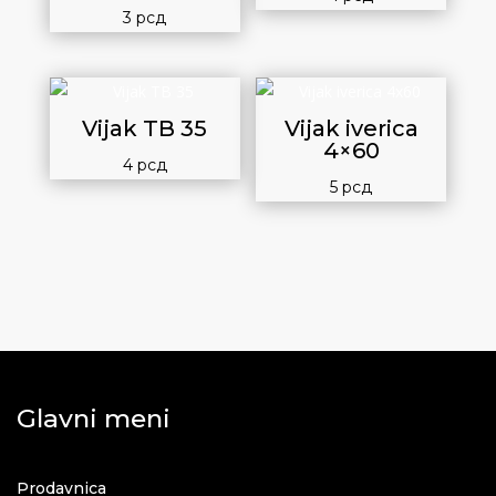
3
рсд
Vijak TB 35
Vijak iverica
4×60
4
рсд
5
рсд
Glavni meni
Prodavnica