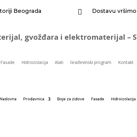
toriji Beograda
Dostavu vršimo

erijal, gvožđara i elektromaterijal –
Fasade
Hidroizolacija
Alati
Građevinski program
Kontakt
Naslovna
Prodavnica
Boje za zidove
Fasade
Hidroizolacija