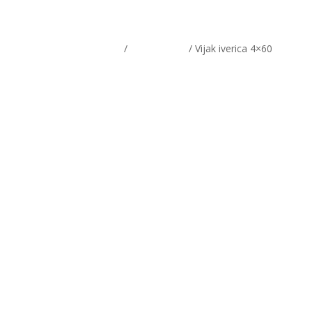
Home
/
Vijčana roba
/ Vijak iverica 4×60