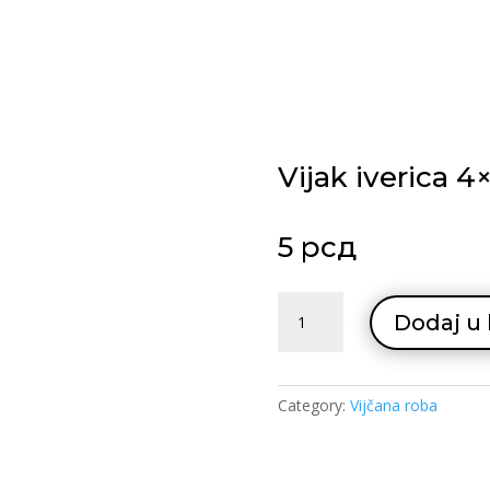
Vijak iverica 4
5
рсд
Vijak
Dodaj u
iverica
4x60
quantity
Category:
Vijčana roba