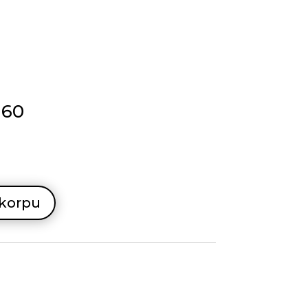
×60
 korpu