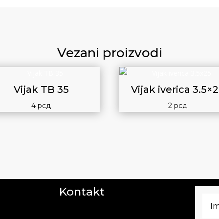
Vezani proizvodi
Vijak TB 35
Vijak iverica 3.5×
4
рсд
2
рсд
Kontakt