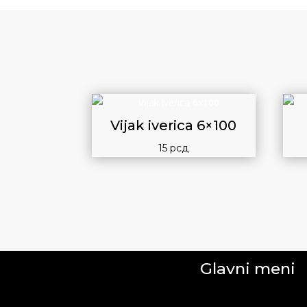
Vijak iverica 6×100
15
рсд
Glavni meni