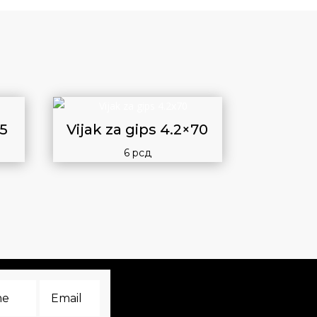
25
Vijak za gips 4.2×70
6
рсд