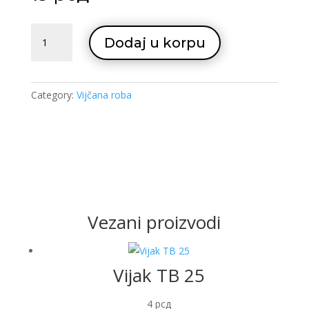
Mas.vijak
Dodaj u korpu
10x40
quantity
Category:
Vijčana roba
Vezani proizvodi
Vijak TB 25
4
рсд