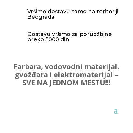
Vršimo dostavu samo na teritoriji
Beograda
Dostavu vršimo za porudžbine
preko 5000 din
Farbara, vodovodni materijal,
gvožđara i elektromaterijal –
SVE NA JEDNOM MESTU!!!