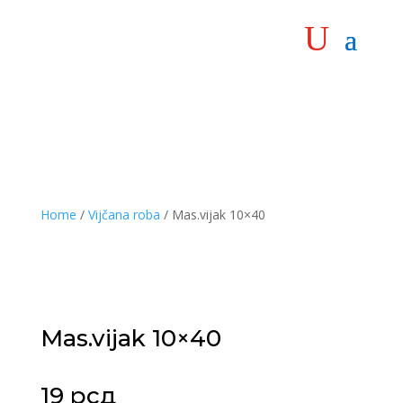
Home
/
Vijčana roba
/ Mas.vijak 10×40
Mas.vijak 10×40
19
рсд