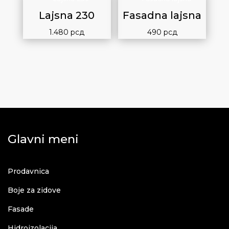
Lajsna 230
Fasadna lajsna
1.480
рсд
490
рсд
Glavni meni
Prodavnica
Boje za zidove
Fasade
Hidroizolacija