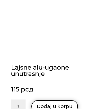
Lajsne alu-ugaone
unutrasnje
115
рсд
Lajsne
Dodaj u korpu
alu-