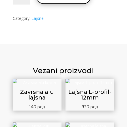
ugaone
unutrasnje
quantity
Category:
Lajsne
Vezani proizvodi
Zavrsna alu
Lajsna L-profil-
lajsna
12mm
140
рсд
930
рсд