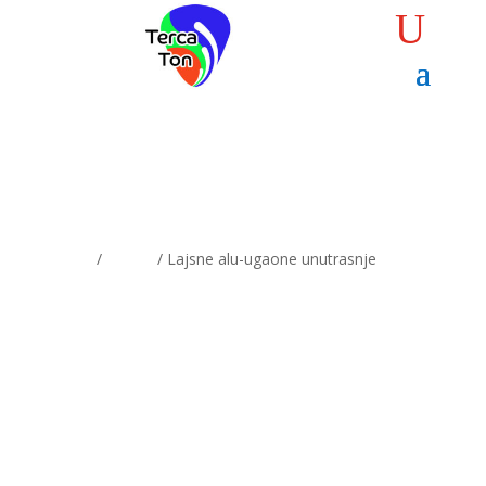
Home
/
Lajsne
/ Lajsne alu-ugaone unutrasnje