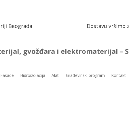
riji Beograda
Dostavu vršimo z
erijal, gvožđara i elektromaterijal –
Fasade
Hidroizolacija
Alati
Građevinski program
Kontakt