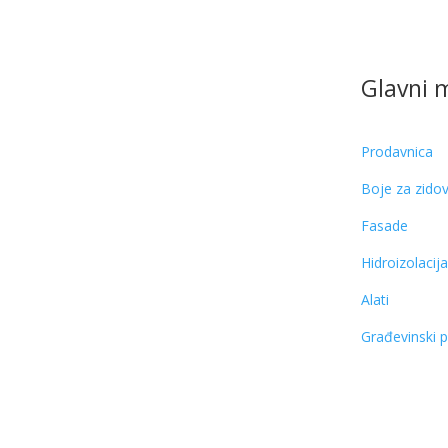
Glavni 
Prodavnica
Boje za zido
Fasade
Hidroizolacij
Alati
Građevinski 