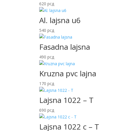
620
рсд
Al. lajsna u6
540
рсд
Fasadna lajsna
490
рсд
Kruzna pvc lajna
170
рсд
Lajsna 1022 – T
690
рсд
Lajsna 1022 c – T