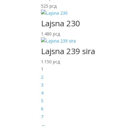
525
рсд
Lajsna 230
1.480
рсд
Lajsna 239 sira
1.150
рсд
1
2
3
4
5
6
7
→