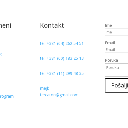
meni
Kontakt
Ime
Email
tel: +381 (64) 262 54 51
ve
tel: +381 (60) 183 25 13
Poruka
tel: +381 (11) 299 48 35
a
Pošalj
mejl:
tercaton@gmail.com
program