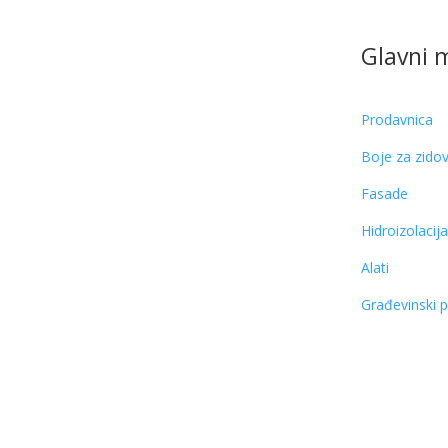
Glavni 
Prodavnica
Boje za zido
Fasade
Hidroizolacij
Alati
Građevinski 