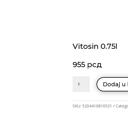
Vitosin 0.75l
955
рсд
Vitosin
Dodaj u
0.75l
quantity
SKU:
5204410810531
Categ