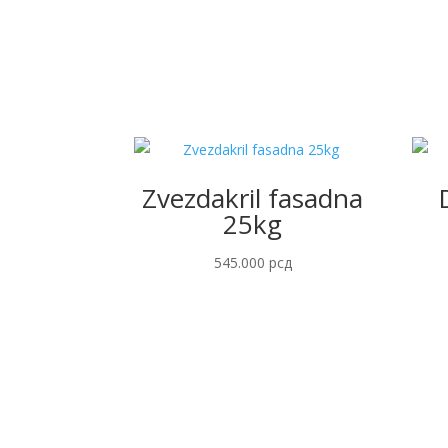
Zvezdakril fasadna
25kg
545.000
рсд