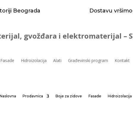
toriji Beograda
Dostavu vršimo
erijal, gvožđara i elektromaterijal –
Fasade
Hidroizolacija
Alati
Građevinski program
Kontakt
Naslovna
Prodavnica
Boje za zidove
Fasade
Hidroizolacija