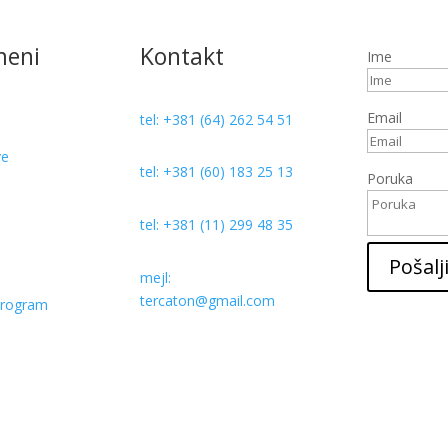
meni
Kontakt
Ime
Email
tel: +381 (64) 262 54 51
ve
tel: +381 (60) 183 25 13
Poruka
tel: +381 (11) 299 48 35
a
Pošalj
mejl:
tercaton@gmail.com
program