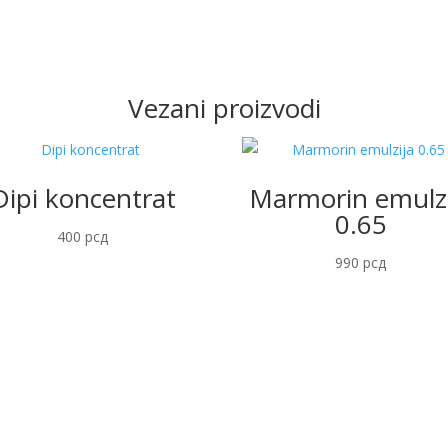
Vezani proizvodi
Dipi koncentrat
Marmorin emulzi
0.65
400
рсд
990
рсд