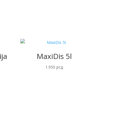
ja
MaxiDis 5l
1.950
рсд