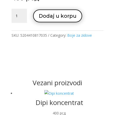
Vito
Dodaj u korpu
plus
transparent
1L
quantity
SKU:
5204410817035
Category:
Boje za zidove
Vezani proizvodi
Dipi koncentrat
400
рсд