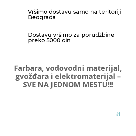
Vršimo dostavu samo na teritoriji
Beograda
Dostavu vršimo za porudžbine
preko 5000 din
Farbara, vodovodni materijal,
gvožđara i elektromaterijal –
SVE NA JEDNOM MESTU!!!