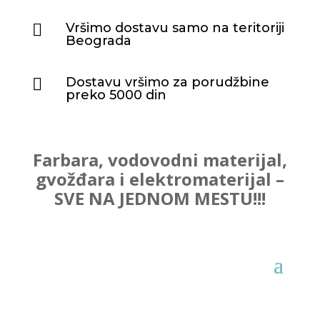
Vršimo dostavu samo na teritoriji

Beograda
Dostavu vršimo za porudžbine

preko 5000 din
Farbara, vodovodni materijal,
gvožđara i elektromaterijal –
SVE NA JEDNOM MESTU!!!