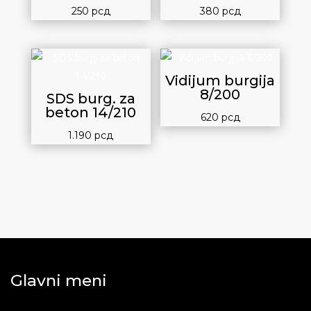
250
рсд
380
рсд
Vidijum burgija
8/200
SDS burg. za
beton 14/210
620
рсд
1.190
рсд
Glavni meni