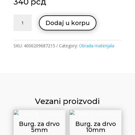
340
рсд
Vidijum
Dodaj u korpu
burgija
10
quantity
SKU:
4006209687215
Category:
Obrada materijala
Vezani proizvodi
Burg. za drvo
Burg. za drvo
5mm
10mm