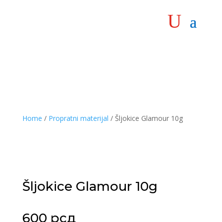
Home
/
Propratni materijal
/ Šljokice Glamour 10g
Šljokice Glamour 10g
600
рсд