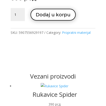
Šljokice
Dodaj u korpu
Glamour
10g
quantity
SKU:
5907556929197
Category:
Propratni materijal
Vezani proizvodi
Rukavice Spider
390
рсд