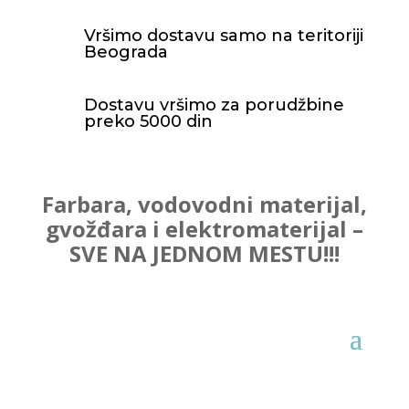
Vršimo dostavu samo na teritoriji
Beograda
Dostavu vršimo za porudžbine
preko 5000 din
Farbara, vodovodni materijal,
gvožđara i elektromaterijal –
SVE NA JEDNOM MESTU!!!