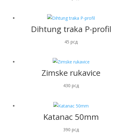
Dihtung traka P-profil
45
рсд
Zimske rukavice
430
рсд
Katanac 50mm
390
рсд