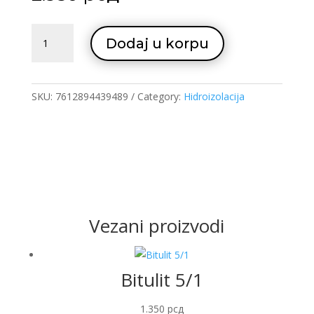
Sika
Dodaj u korpu
seal
tape-
s
10m
SKU:
7612894439489
Category:
Hidroizolacija
quantity
Vezani proizvodi
Bitulit 5/1
1.350
рсд