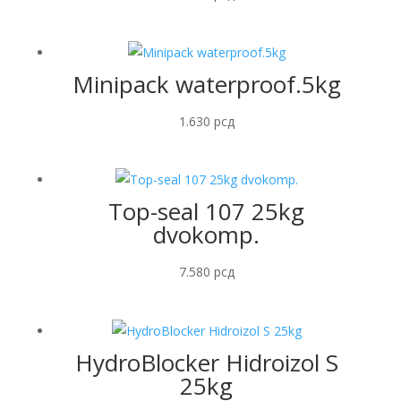
Minipack waterproof.5kg
1.630
рсд
Top-seal 107 25kg
dvokomp.
7.580
рсд
HydroBlocker Hidroizol S
25kg