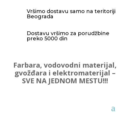
Vršimo dostavu samo na teritoriji
Beograda
Dostavu vršimo za porudžbine
preko 5000 din
Farbara, vodovodni materijal,
gvožđara i elektromaterijal –
SVE NA JEDNOM MESTU!!!