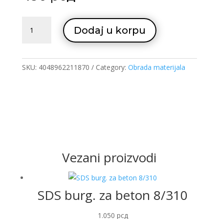
SDS
Dodaj u korpu
burg.
za
beton
6/110
SKU:
4048962211870
Category:
Obrada materijala
quantity
Vezani proizvodi
SDS burg. za beton 8/310
1.050
рсд