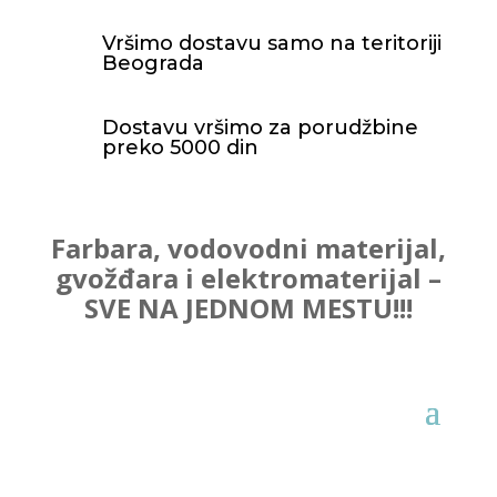
Vršimo dostavu samo na teritoriji
Beograda
Dostavu vršimo za porudžbine
preko 5000 din
Farbara, vodovodni materijal,
gvožđara i elektromaterijal –
SVE NA JEDNOM MESTU!!!