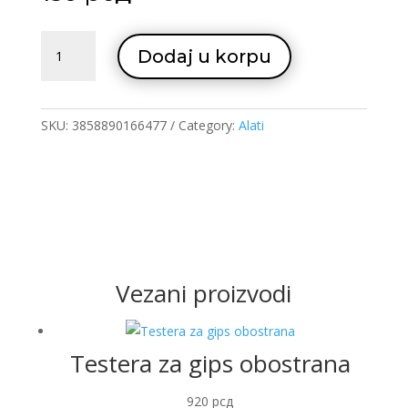
SDS
Dodaj u korpu
+
adapter
p465
quantity
SKU:
3858890166477
Category:
Alati
Vezani proizvodi
Testera za gips obostrana
920
рсд