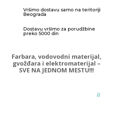
Vršimo dostavu samo na teritoriji
Beograda
Dostavu vršimo za porudžbine
preko 5000 din
Farbara, vodovodni materijal,
gvožđara i elektromaterijal –
SVE NA JEDNOM MESTU!!!