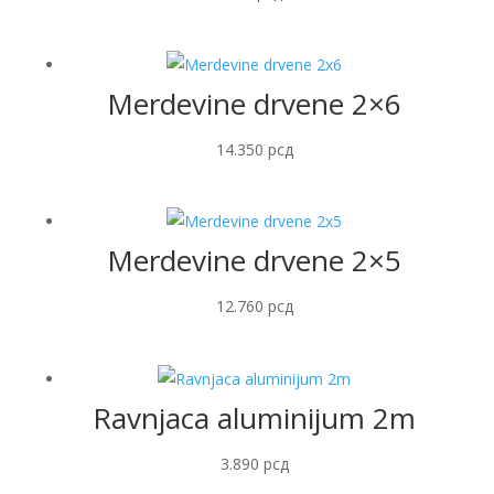
Merdevine drvene 2×6
14.350
рсд
Merdevine drvene 2×5
12.760
рсд
Ravnjaca aluminijum 2m
3.890
рсд