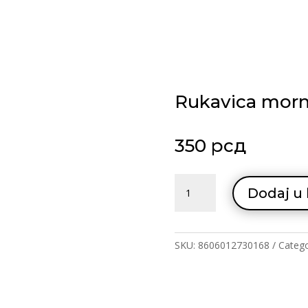
Rukavica morn
350
рсд
Rukavica
Dodaj u
mornar
tern
quantity
SKU:
8606012730168
Categ