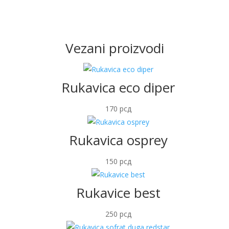
Vezani proizvodi
Rukavica eco diper
170
рсд
Rukavica osprey
150
рсд
Rukavice best
250
рсд