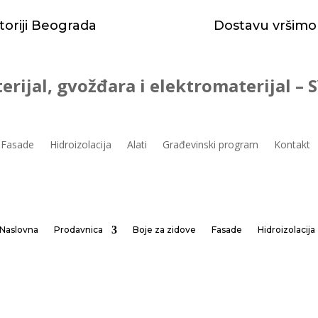
toriji Beograda
Dostavu vršimo
erijal, gvožđara i elektromaterijal –
Fasade
Hidroizolacija
Alati
Građevinski program
Kontakt
Naslovna
Prodavnica
Boje za zidove
Fasade
Hidroizolacija