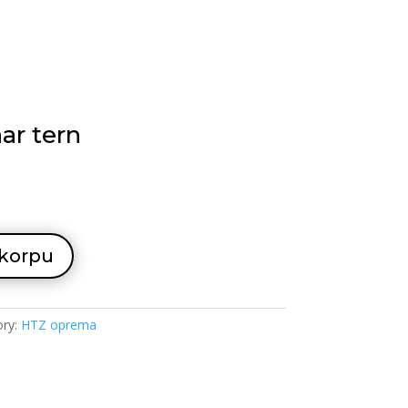
ar tern
 korpu
ory:
HTZ oprema