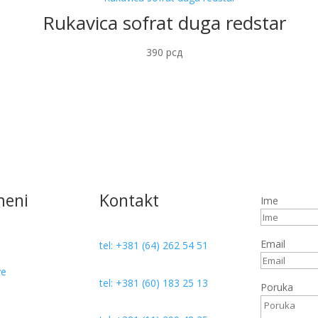
Rukavica sofrat duga redstar
390
рсд
meni
Kontakt
Ime
Email
tel: +381 (64) 262 54 51
ve
tel: +381 (60) 183 25 13
Poruka