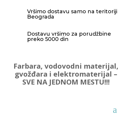
Vršimo dostavu samo na teritoriji
Beograda
Dostavu vršimo za porudžbine
preko 5000 din
Farbara, vodovodni materijal,
gvožđara i elektromaterijal –
SVE NA JEDNOM MESTU!!!