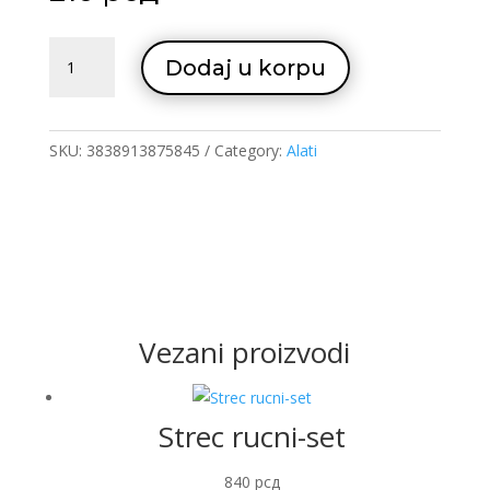
Rezna
Dodaj u korpu
pl.inox
180
quantity
SKU:
3838913875845
Category:
Alati
Vezani proizvodi
Strec rucni-set
840
рсд