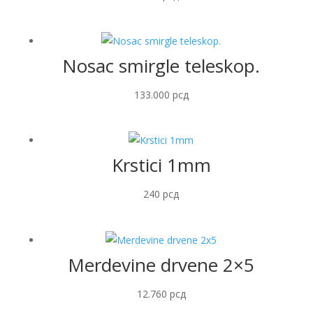
Nosac smirgle teleskop.
133.000
рсд
Krstici 1mm
240
рсд
Merdevine drvene 2×5
12.760
рсд