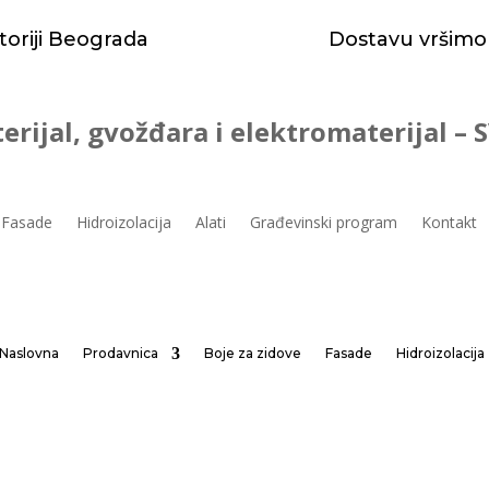
toriji Beograda
Dostavu vršimo
erijal, gvožđara i elektromaterijal –
Fasade
Hidroizolacija
Alati
Građevinski program
Kontakt
Naslovna
Prodavnica
Boje za zidove
Fasade
Hidroizolacija