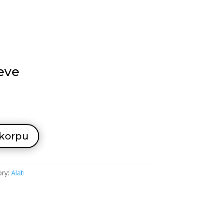
jeve
 korpu
ory:
Alati