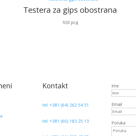
Testera za gips obostrana
920
рсд
meni
Kontakt
Ime
Email
tel: +381 (64) 262 54 51
ve
tel: +381 (60) 183 25 13
Poruka