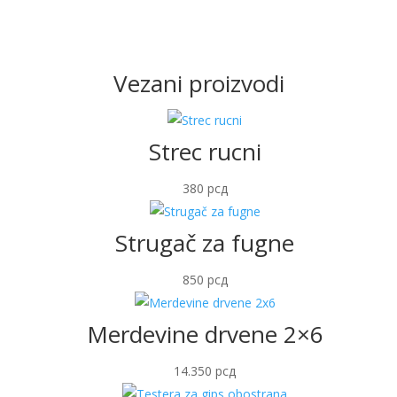
Vezani proizvodi
Strec rucni
380
рсд
Strugač za fugne
850
рсд
Merdevine drvene 2×6
14.350
рсд