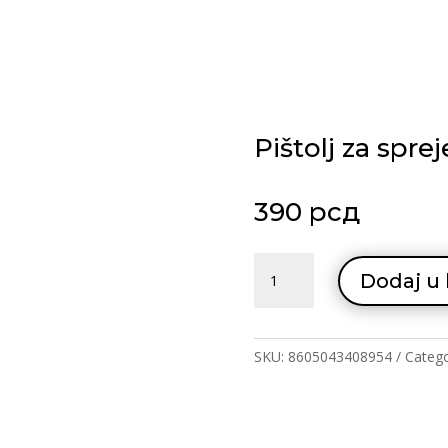
Pištolj za spre
390
рсд
Pištolj
Dodaj u
za
sprejeve
quantity
SKU:
8605043408954
Categ