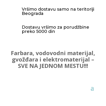
Vršimo dostavu samo na teritoriji
Beograda
Dostavu vršimo za porudžbine
preko 5000 din
Farbara, vodovodni materijal,
gvožđara i elektromaterijal –
SVE NA JEDNOM MESTU!!!