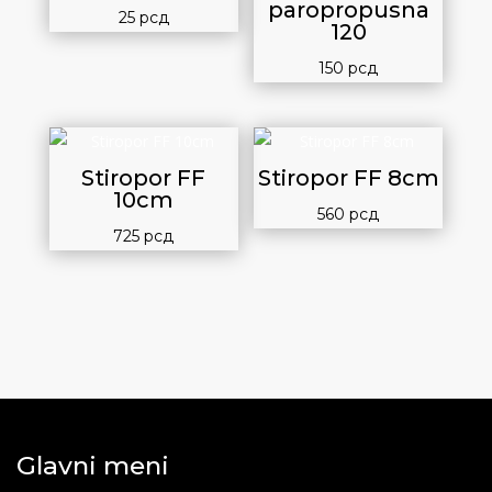
paropropusna
25
рсд
120
150
рсд
Stiropor FF
Stiropor FF 8cm
10cm
560
рсд
725
рсд
Glavni meni