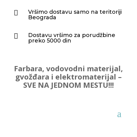
Vršimo dostavu samo na teritoriji

Beograda
Dostavu vršimo za porudžbine

preko 5000 din
Farbara, vodovodni materijal,
gvožđara i elektromaterijal –
SVE NA JEDNOM MESTU!!!