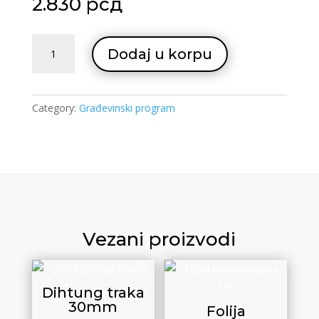
2.830
рсд
Knauf
Dodaj u korpu
ispuna
25kg
quantity
Category:
Građevinski program
Vezani proizvodi
Dihtung traka
30mm
Folija