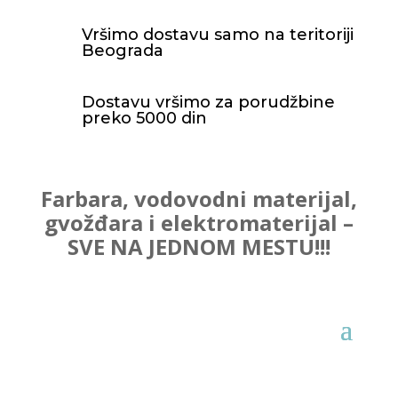
Vršimo dostavu samo na teritoriji
Beograda
Dostavu vršimo za porudžbine
preko 5000 din
Farbara, vodovodni materijal,
gvožđara i elektromaterijal –
SVE NA JEDNOM MESTU!!!