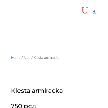
Home
/
Alati
/ Klesta armiracka
Klesta armiracka
750
рсд