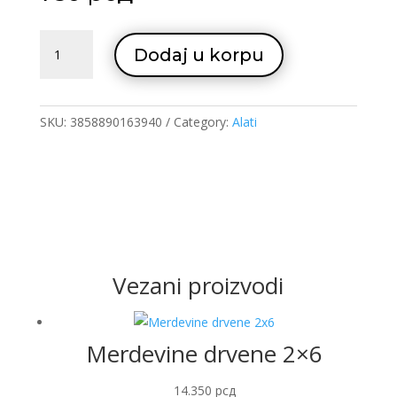
Klesta
Dodaj u korpu
armiracka
quantity
SKU:
3858890163940
Category:
Alati
Vezani proizvodi
Merdevine drvene 2×6
14.350
рсд