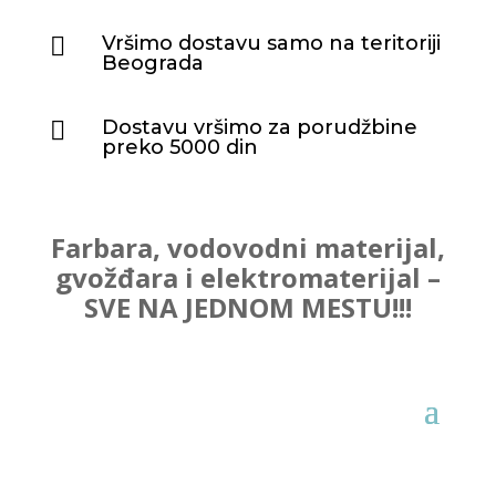
Vršimo dostavu samo na teritoriji

Beograda
Dostavu vršimo za porudžbine

preko 5000 din
Farbara, vodovodni materijal,
gvožđara i elektromaterijal –
SVE NA JEDNOM MESTU!!!