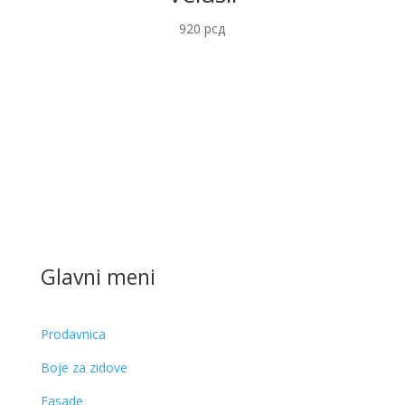
920
рсд
Glavni meni
Prodavnica
Boje za zidove
Fasade