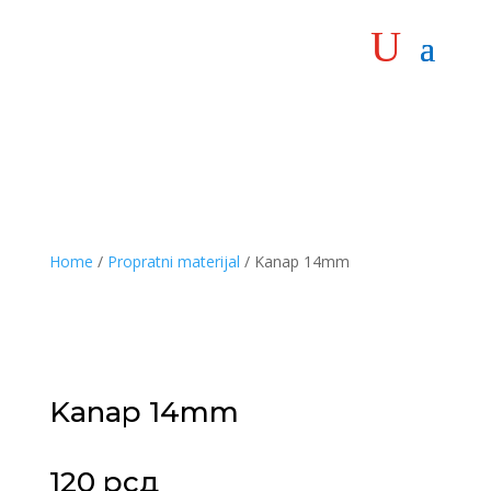
Home
/
Propratni materijal
/ Kanap 14mm
Kanap 14mm
120
рсд