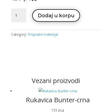
Kanap
Dodaj u korpu
14mm
quantity
Category:
Propratni materijal
Vezani proizvodi
Rukavica Bunter-crna
155
рсд