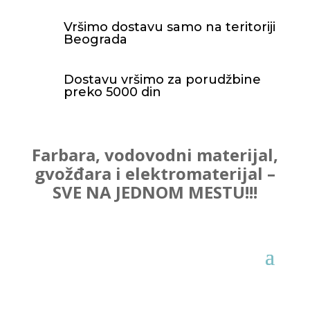
Vršimo dostavu samo na teritoriji
Beograda
Dostavu vršimo za porudžbine
preko 5000 din
Farbara, vodovodni materijal,
gvožđara i elektromaterijal –
SVE NA JEDNOM MESTU!!!