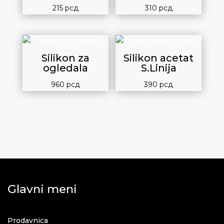
215
рсд
310
рсд
Silikon za
Silikon acetat
ogledala
S.Linija
960
рсд
390
рсд
Glavni meni
Prodavnica