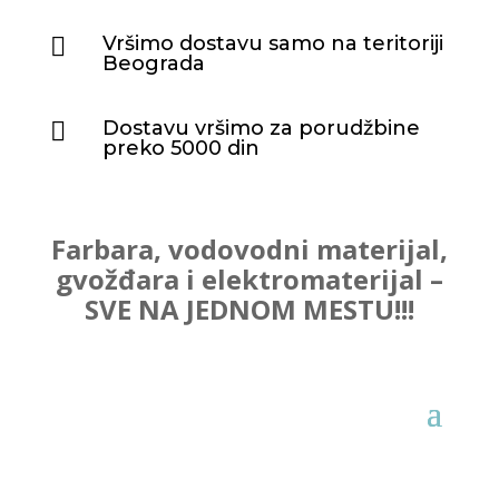
Vršimo dostavu samo na teritoriji

Beograda
Dostavu vršimo za porudžbine

preko 5000 din
Farbara, vodovodni materijal,
gvožđara i elektromaterijal –
SVE NA JEDNOM MESTU!!!