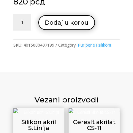
820
рсд
Henkel
Dodaj u korpu
sanitar
CS
25
quantity
SKU:
4015000407199
Category:
Pur pene i silikoni
Vezani proizvodi
Silikon akril
Ceresit akrilat
S.Linija
CS-11