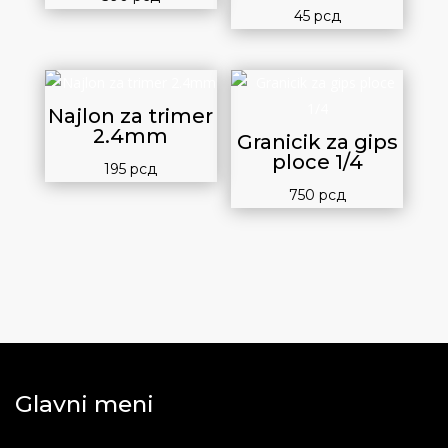
45
рсд
Najlon za trimer
2.4mm
Granicik za gips
ploce 1/4
195
рсд
750
рсд
Glavni meni