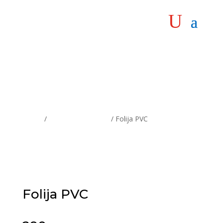
Home
/
Propratni materijal
/ Folija PVC
Folija PVC