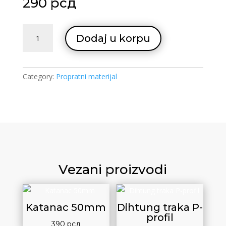
290
рсд
Folija
Dodaj u korpu
PVC
quantity
Category:
Propratni materijal
Vezani proizvodi
Katanac 50mm
Dihtung traka P-
profil
390
рсд