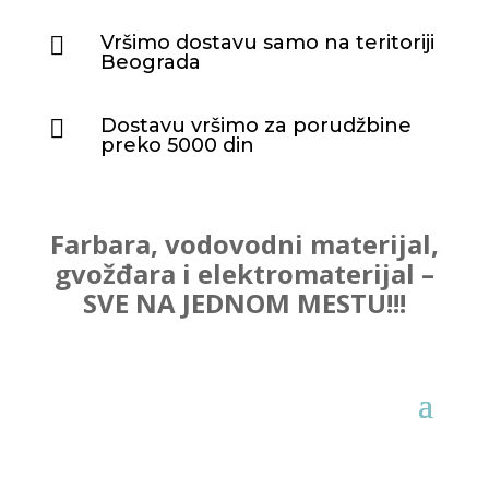
Vršimo dostavu samo na teritoriji

Beograda
Dostavu vršimo za porudžbine

preko 5000 din
Farbara, vodovodni materijal,
gvožđara i elektromaterijal –
SVE NA JEDNOM MESTU!!!