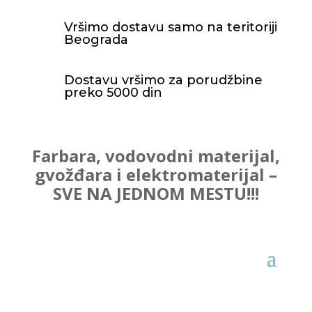
Vršimo dostavu samo na teritoriji
Beograda
Dostavu vršimo za porudžbine
preko 5000 din
Farbara, vodovodni materijal,
gvožđara i elektromaterijal –
SVE NA JEDNOM MESTU!!!