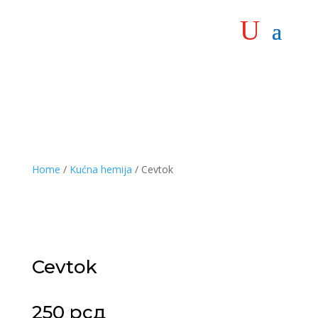
Home
/
Kućna hemija
/ Cevtok
Cevtok
250
рсд