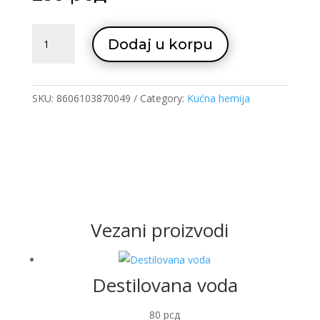
Cevtok
Dodaj u korpu
quantity
SKU:
8606103870049
Category:
Kućna hemija
Vezani proizvodi
Destilovana voda
80
рсд