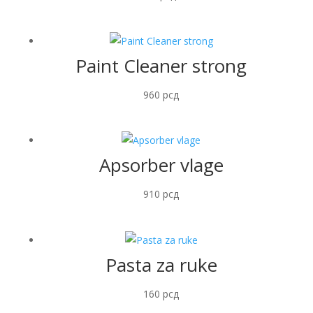
Paint Cleaner strong
960
рсд
Apsorber vlage
910
рсд
Pasta za ruke
160
рсд