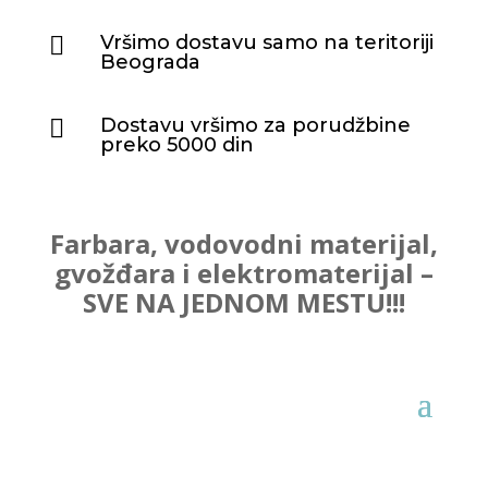
Vršimo dostavu samo na teritoriji

Beograda
Dostavu vršimo za porudžbine

preko 5000 din
Farbara, vodovodni materijal,
gvožđara i elektromaterijal –
SVE NA JEDNOM MESTU!!!