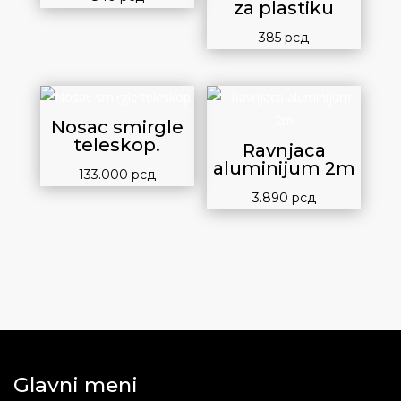
za plastiku
385
рсд
Nosac smirgle
teleskop.
Ravnjaca
aluminijum 2m
133.000
рсд
3.890
рсд
Glavni meni