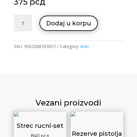
375
рсд
Cetka
Dodaj u korpu
plava
60
quantity
SKU:
9002588703657
Category:
Alati
Vezani proizvodi
Strec rucni-set
Rezerve pistolja
840
рсд