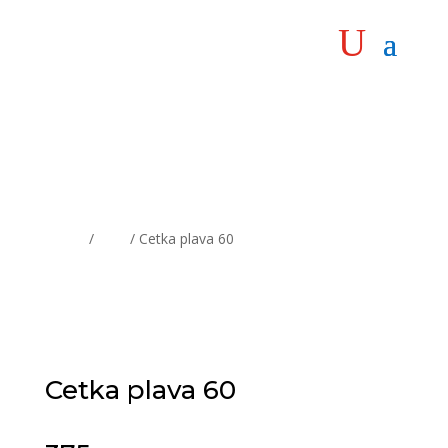
Home
/
Alati
/ Cetka plava 60
Cetka plava 60