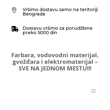
Vršimo dostavu samo na teritoriji

Beograda
Dostavu vršimo za porudžbine

preko 5000 din
Farbara, vodovodni materijal,
gvožđara i elektromaterijal –
SVE NA JEDNOM MESTU!!!