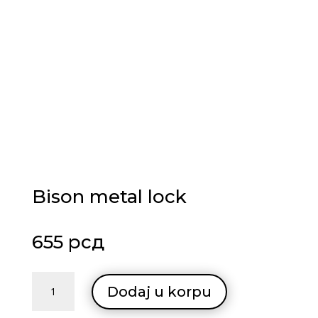
Bison metal lock
655
рсд
Bison
Dodaj u korpu
metal
lock