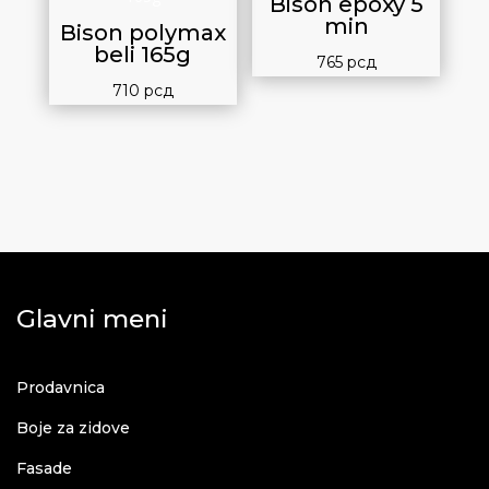
Bison epoxy 5
min
Bison polymax
beli 165g
765
рсд
710
рсд
Glavni meni
Prodavnica
Boje za zidove
Fasade