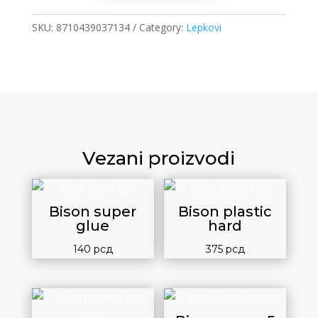
quantity
SKU:
8710439037134
Category:
Lepkovi
Vezani proizvodi
Bison super
Bison plastic
glue
hard
140
рсд
375
рсд