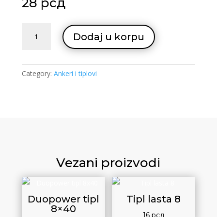
28
рсд
Anker
Dodaj u korpu
plafonski
quantity
Category:
Ankeri i tiplovi
Vezani proizvodi
Duopower tipl
Tipl lasta 8
8×40
16
рсд