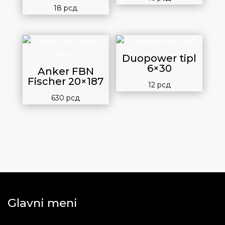
18
рсд
Duopower tipl
6×30
Anker FBN
Fischer 20×187
12
рсд
630
рсд
Glavni meni