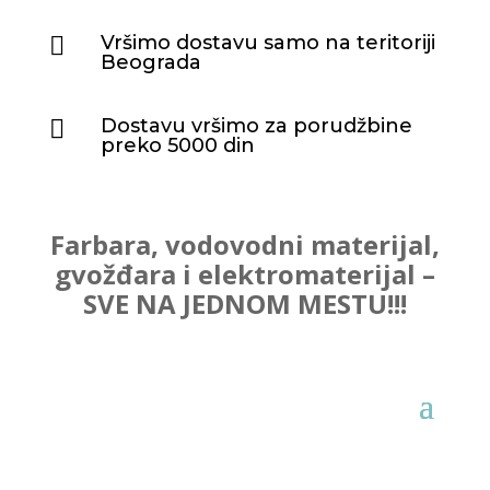
Vršimo dostavu samo na teritoriji

Beograda
Dostavu vršimo za porudžbine

preko 5000 din
Farbara, vodovodni materijal,
gvožđara i elektromaterijal –
SVE NA JEDNOM MESTU!!!